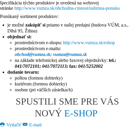
špecifikácia týchto produktov je uvedená na webovej
stránke
http://www.vumza.sk/obchodna-cinnost/suhrnna-ponuka
Ponúkaný sortiment produktov:
je možné
zakúpiť si
priamo v našej predajni (budova VÚM, a.s.,
Dlhá 95, Žilina)
objednať si:
prostredníctvom e-shopu:
http://www.vumza.sk/eshop
prostredníctvom e-mailu:
obchod@vumza.sk
;
na základe telefonickej alebo faxovej objednávky:
tel.:
041/7072101; 041/7072113;
fax:
041/5252002
dodanie tovaru:
poštou (formou dobierky)
kuriérom (formou dobierky)
osobne (pri väčších zásielkach)
SPUSTILI SME PRE VÁS
NOVÝ
E-SHOP
Vytlačiť
E-mail