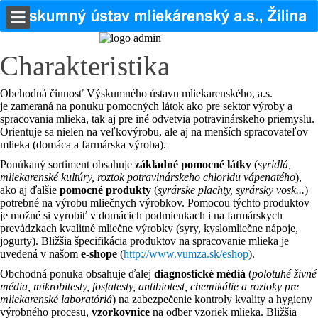
Charakteristika
Obchodná činnosť Výskumného ústavu mliekarenského, a.s.
je zameraná na ponuku pomocných látok ako pre sektor výroby a
spracovania mlieka, tak aj pre iné odvetvia potravinárskeho priemyslu.
Orientuje sa nielen na veľkovýrobu, ale aj na menších spracovateľov
mlieka (domáca a farmárska výroba).
Ponúkaný sortiment obsahuje
základné pomocné látky
(
syridlá,
mliekarenské kultúry, roztok potravinárskeho chloridu vápenatého
),
ako aj ďalšie
pomocné produkty
(
syrárske plachty, syrársky vosk...
)
potrebné na výrobu mliečnych výrobkov. Pomocou týchto produktov
je možné si vyrobiť v domácich podmienkach i na farmárskych
prevádzkach kvalitné mliečne výrobky (syry, kyslomliečne nápoje,
jogurty). Bližšia špecifikácia produktov na spracovanie mlieka je
uvedená v našom
e-shope
(
http://www.vumza.sk/eshop
).
Obchodná ponuka obsahuje ďalej
diagnostické médiá
(
polotuhé živné
média, mikrobitesty, fosfatesty, antibiotest, chemikálie a roztoky pre
mliekarenské laboratóriá
) na zabezpečenie kontroly kvality a hygieny
výrobného procesu,
vzorkovnice
na odber vzoriek mlieka. Bližšia