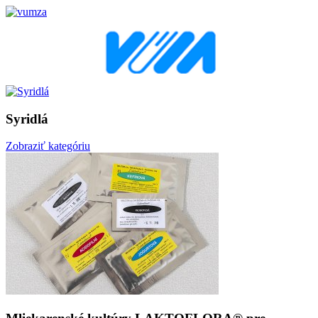
Syridlá
Zobraziť kategóriu