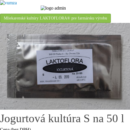
Mliekarenské kultúry LAKTOFLORA® pre farmársku výrobu
Jogurtová kultúra S na 50 l
Cena (bez DPH)