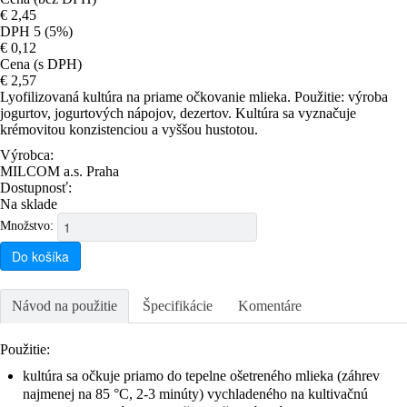
€ 2,45
DPH 5 (5%)
€ 0,12
Cena (s DPH)
€ 2,57
Lyofilizovaná kultúra na priame očkovanie mlieka. Použitie: výroba
jogurtov, jogurtových nápojov, dezertov. Kultúra sa vyznačuje
krémovitou konzistenciou a vyššou hustotou.
Výrobca:
MILCOM a.s. Praha
Dostupnosť:
Na sklade
Množstvo:
Do košíka
Návod na použitie
Špecifikácie
Komentáre
Použitie:
kultúra sa očkuje priamo do tepelne ošetreného mlieka (záhrev
najmenej na 85 °C, 2-3 minúty) vychladeného na kultivačnú