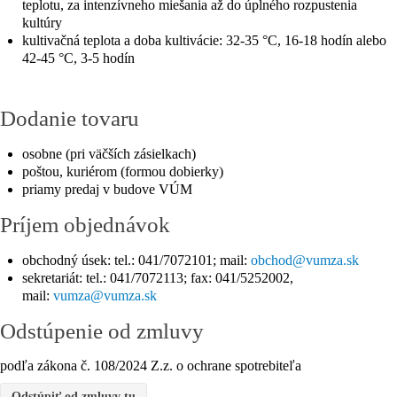
teplotu, za intenzívneho miešania až do úplného rozpustenia
kultúry
kultivačná teplota a doba kultivácie: 32-35 °C, 16-18 hodín alebo
42-45 °C, 3-5 hodín
Dodanie tovaru
osobne (pri väčších zásielkach)
poštou, kuriérom (formou dobierky)
priamy predaj v budove VÚM
Príjem objednávok
obchodný úsek: tel.: 041/7072101; mail:
sekretariát: tel.: 041/7072113; fax: 041/5252002,
mail:
Odstúpenie od zmluvy
podľa zákona č. 108/2024 Z.z. o ochrane spotrebiteľa
Odstúpiť od zmluvy tu