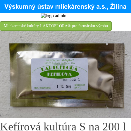
Mliekarenské kultúry LAKTOFLORA® pre farmársku výrobu
Kefírová kultúra S na 200 l