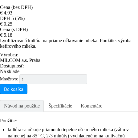
Cena (bez DPH)
€ 4,93
DPH 5 (5%)
€ 0,25
Cena (s DPH)
€ 5,18
Lyofilizovaná kultúra na priame očkovanie mlieka. Použitie: výroba
kefírového mlieka.
Výrobca:
MILCOM a.s. Praha
Dostupnosť:
Na sklade
Množstvo:
Do košíka
Návod na použitie
Špecifikácie
Komentáre
Použitie:
kultúra sa očkuje priamo do tepelne ošetreného mlieka (záhrev
najmenej na 85 °C, 2-3 minúty) vychladeného na kultivačnú